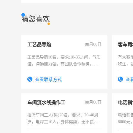
猜您喜欢
工艺品导购
08月06日
客车司
工艺品导购10名，要求;18-35之间，气质
有大客
佳，沟通能力强，有团队合作精神，有
吃注，
上进心，有工作经验者优先！
查看联系方式
查
车间流水线操作工
08月06日
电话销
招聘车间工人(男)20名，要求：20-40周
电话销售
岁，电焊工10人，身体健康，无不良嗜
8000
好。薪资：4500-7000元，标准八人间住