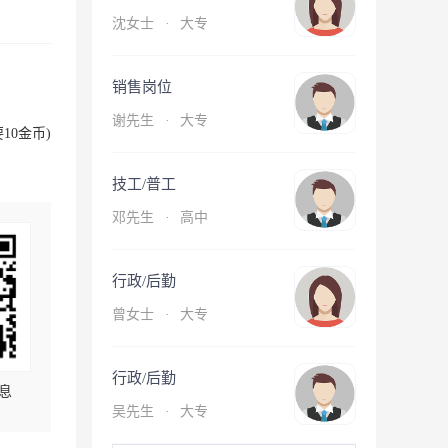
沈女士
·
大专
销售岗位
谢先生
·
大专
10金币)
技工/普工
邓先生
·
高中
行政/后勤
曾女士
·
大专
行政/后勤
息
吴先生
·
大专