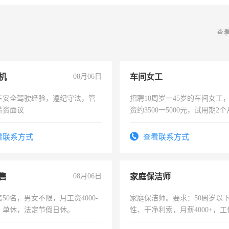
查
机
08月06日
车间女工
车安全驾驶经验，遵纪守法，管
招聘18周岁一45岁的车间女工
薪资面议
资约3500一5000元，试用期2
险，有年薪假，年底福利
看联系方式
查看联系方式
售
08月06日
家庭保洁师
50名，男女不限，月工资4000-
家庭保洁师。要求：50周岁以
元，单休，法定节假日休。
性、干净利索，月薪4000+，
时间灵活，不需坐班，适合宝