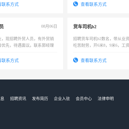
太太等。
看联系方式
查看联系方式
员
08月06日
货车司机b2
业，现招聘外贸人员，有外贸销
招聘货车司机b2数名，带从业
者优先，待遇面议。联系郭经理
吃苦耐劳，开6米8，9米6，工
看联系方式
查看联系方式
信息
招聘资讯
发布简历
企业入驻
会员中心
法律申明
们