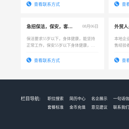
宿，免费发放劳保用品，两班倒，每月
查看联系方式
查
25号准时发放工资，工作时间10小时
急招保洁，保安，客服，工程
08月06日
外贸人
保洁要求55岁以下，身体健康，能坚持
本地企
正常工作，保安55岁以下身体健康，有
售经验
责任心形象端庄，遵纪守法，无犯罪记
录，客服要求45岁以下高中以上文化，
查看联系方式
查
懂电脑工作认真，性格开朗有良好沟通
能力，工程，懂水电维修。
栏目导航:
职位搜索
简历中心
名企展示
一句话
套餐标准
金币充值
意见建议
联系我