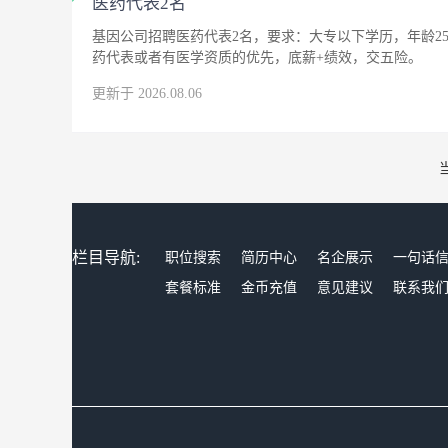
医药代表2名
基因公司招聘医药代表2名，要求：大专以下学历，年龄25
药代表或者有医学资质的优先，底薪+绩效，交五险。
更新于 2026.08.06
栏目导航:
职位搜索
简历中心
名企展示
一句话
套餐标准
金币充值
意见建议
联系我