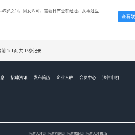
-45岁之间，男女均可，需要具有营销经验，从事过医
查看联
当前 1/ 1页 共 15条记录
信息
招聘资讯
发布简历
企业入驻
会员中心
法律申明
们
洛浦人才网,洛浦招聘网,洛浦求职网,洛浦人才市场