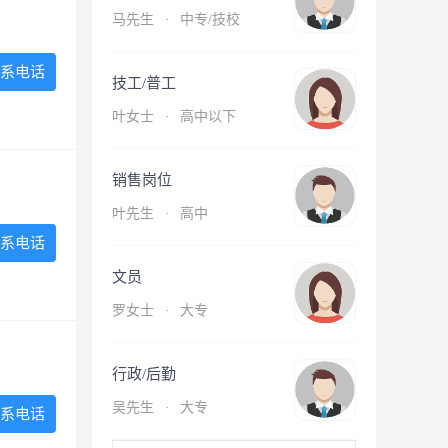
马先生
·
中专/技校
系电话
技工/普工
叶女士
·
高中以下
销售岗位
叶先生
·
高中
系电话
文员
罗女士
·
大专
行政/后勤
吴先生
·
大专
系电话