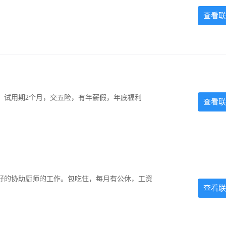
查看联
0元，试用期2个月，交五险，有年薪假，年底福利
查看联
好的协助厨师的工作。包吃住，每月有公休，工资
查看联