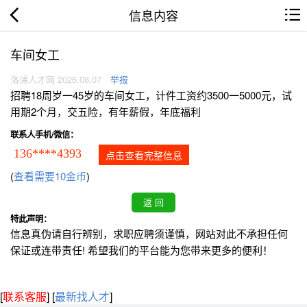
信息内容
车间女工
洛浦人才网 2026.08.07
举报
招聘18周岁一45岁的车间女工，计件工资约3500一5000元，试
用期2个月，交五险，有年薪假，年底福利
联系人手机/微信：
136****4393
点击查看完整信息
(
查看需要10金币
)
特此声明：
信息真伪请自行辨别，求职应聘须谨慎，网站对此不承担任何
保证或连带责任! 希望我们的平台能为您带来更多的便利！
[
联系客服
]
[
最新找人才
]